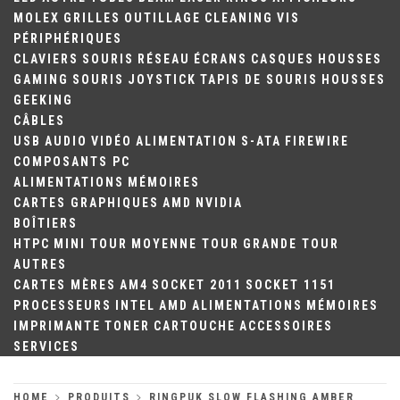
MOLEX
GRILLES
OUTILLAGE
CLEANING
VIS
PÉRIPHÉRIQUES
CLAVIERS
SOURIS
RÉSEAU
ÉCRANS
CASQUES
HOUSSES
GAMING
SOURIS
JOYSTICK
TAPIS DE SOURIS
HOUSSES
GEEKING
CÂBLES
USB
AUDIO
VIDÉO
ALIMENTATION
S-ATA
FIREWIRE
COMPOSANTS PC
ALIMENTATIONS
MÉMOIRES
CARTES GRAPHIQUES
AMD
NVIDIA
BOÎTIERS
HTPC
MINI TOUR
MOYENNE TOUR
GRANDE TOUR
AUTRES
CARTES MÈRES
AM4
SOCKET 2011
SOCKET 1151
PROCESSEURS
INTEL
AMD
ALIMENTATIONS
MÉMOIRES
IMPRIMANTE
TONER
CARTOUCHE
ACCESSOIRES
SERVICES
HOME
PRODUITS
RINGPUK SLOW FLASHING AMBER