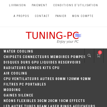
Skip
LIVRAISON
PAIEMENT
CONDITIONS D'UTILISATION
to
content
A PROPOS
CONTACT
PANIER
MON COMPTE
TUNING-PC
Perfect Games
WATER COOLING
0
CHIPSETS
CONNECTEURS
MEMOIRES
POMPES
DISQUES DURS
GPU
LIQUIDES
RESERVOIRS
RADIATEURS
SONDES
KITS
CPU
AIR COOLING
CPU
VENTILATEURS
AUTRES
80MM
120MM
92MM
FILTRES
PC PORTABLES
MODDING
GAINES
SILENCE
NÉONS
FLEXIBLES
30CM
20CM
10CM
EFFECTS
LED
AUTRE
TUBES
BEAM
LASER
RINGS
AFFICHEURS