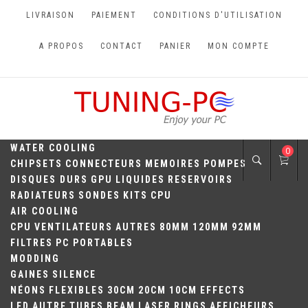
Skip
LIVRAISON
PAIEMENT
CONDITIONS D'UTILISATION
to
content
A PROPOS
CONTACT
PANIER
MON COMPTE
TUNING-PC
Perfect Games
WATER COOLING
0
CHIPSETS
CONNECTEURS
MEMOIRES
POMPES
DISQUES DURS
GPU
LIQUIDES
RESERVOIRS
RADIATEURS
SONDES
KITS
CPU
AIR COOLING
CPU
VENTILATEURS
AUTRES
80MM
120MM
92MM
FILTRES
PC PORTABLES
MODDING
GAINES
SILENCE
NÉONS
FLEXIBLES
30CM
20CM
10CM
EFFECTS
LED
AUTRE
TUBES
BEAM
LASER
RINGS
AFFICHEURS