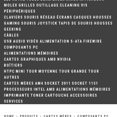
MOLEX
GRILLES
OUTILLAGE
CLEANING
VIS
PÉRIPHÉRIQUES
CLAVIERS
SOURIS
RÉSEAU
ÉCRANS
CASQUES
HOUSSES
GAMING
SOURIS
JOYSTICK
TAPIS DE SOURIS
HOUSSES
GEEKING
CÂBLES
USB
AUDIO
VIDÉO
ALIMENTATION
S-ATA
FIREWIRE
COMPOSANTS PC
ALIMENTATIONS
MÉMOIRES
CARTES GRAPHIQUES
AMD
NVIDIA
BOÎTIERS
HTPC
MINI TOUR
MOYENNE TOUR
GRANDE TOUR
AUTRES
CARTES MÈRES
AM4
SOCKET 2011
SOCKET 1151
PROCESSEURS
INTEL
AMD
ALIMENTATIONS
MÉMOIRES
IMPRIMANTE
TONER
CARTOUCHE
ACCESSOIRES
SERVICES
HOME
PRODUITS
CARTES MÈRES
COMPOSANTS PC