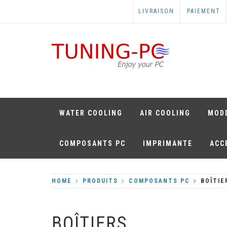
Skip
LIVRAISON
PAIEMENT
to
content
TUNING-PC
Perfect Games
WATER COOLING
AIR COOLING
MOD
COMPOSANTS PC
IMPRIMANTE
ACC
HOME
PRODUITS
COMPOSANTS PC
BOÎTIE
BOÎTIERS