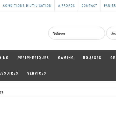
CONDITIONS D'UTILISATION
A PROPOS
CONTACT
PANIER
Sear
for:
DING
PÉRIPHÉRIQUES
GAMING
HOUSSES
GE
ESSOIRES
SERVICES
RS