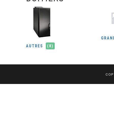
GRAN
AUTRES
(8)
COP