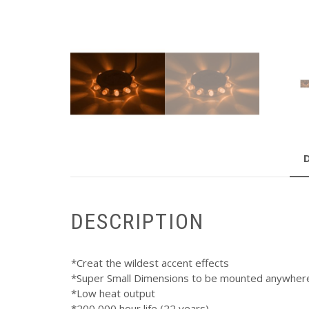
DESCRIPTION
*Creat the wildest accent effects
*Super Small Dimensions to be mounted anywher
*Low heat output
*200,000 hour life (22 years)