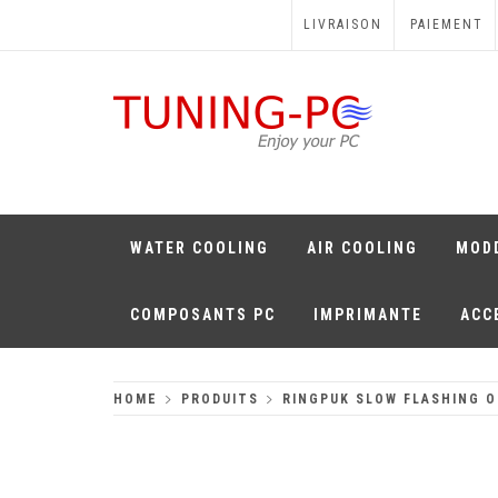
Skip
LIVRAISON
PAIEMENT
to
content
TUNING-PC
Perfect Games
WATER COOLING
AIR COOLING
MOD
COMPOSANTS PC
IMPRIMANTE
ACC
HOME
PRODUITS
RINGPUK SLOW FLASHING 