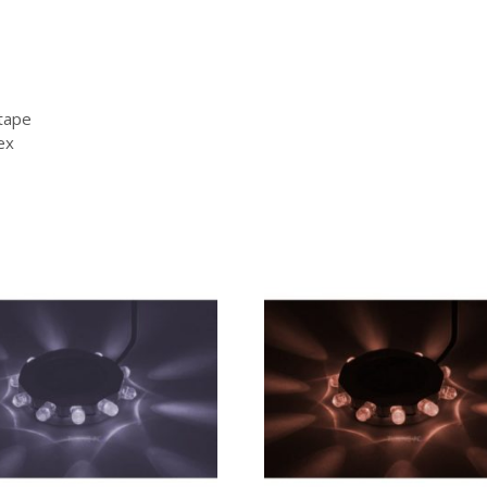
 tape
ex