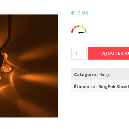
€
12,99
quantité
AJOUTER A
de
RingPuk
Slow
Catégorie :
Rings
Flashing
Orange
Étiquette :
RingPuk Slow
Chrome