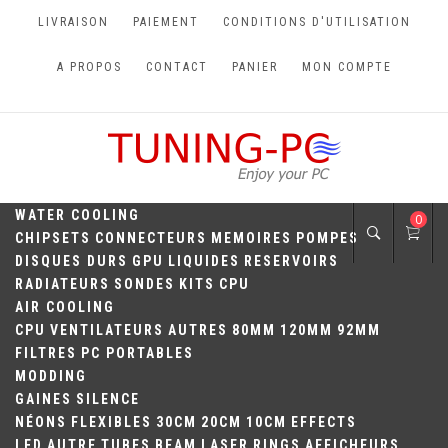
Skip
LIVRAISON
PAIEMENT
CONDITIONS D'UTILISATION
to
content
A PROPOS
CONTACT
PANIER
MON COMPTE
TUNING-PC
Perfect Games
WATER COOLING
0
CHIPSETS
CONNECTEURS
MEMOIRES
POMPES
DISQUES DURS
GPU
LIQUIDES
RESERVOIRS
RADIATEURS
SONDES
KITS
CPU
AIR COOLING
CPU
VENTILATEURS
AUTRES
80MM
120MM
92MM
FILTRES
PC PORTABLES
MODDING
GAINES
SILENCE
NÉONS
FLEXIBLES
30CM
20CM
10CM
EFFECTS
LED
AUTRE
TUBES
BEAM
LASER
RINGS
AFFICHEURS