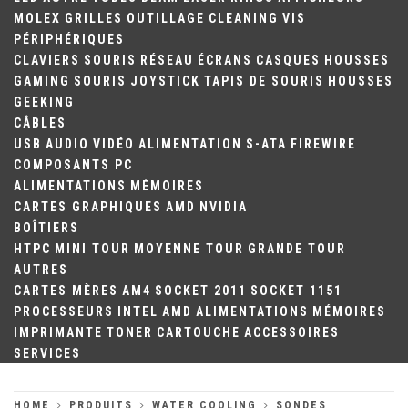
MOLEX
GRILLES
OUTILLAGE
CLEANING
VIS
PÉRIPHÉRIQUES
CLAVIERS
SOURIS
RÉSEAU
ÉCRANS
CASQUES
HOUSSES
GAMING
SOURIS
JOYSTICK
TAPIS DE SOURIS
HOUSSES
GEEKING
CÂBLES
USB
AUDIO
VIDÉO
ALIMENTATION
S-ATA
FIREWIRE
COMPOSANTS PC
ALIMENTATIONS
MÉMOIRES
CARTES GRAPHIQUES
AMD
NVIDIA
BOÎTIERS
HTPC
MINI TOUR
MOYENNE TOUR
GRANDE TOUR
AUTRES
CARTES MÈRES
AM4
SOCKET 2011
SOCKET 1151
PROCESSEURS
INTEL
AMD
ALIMENTATIONS
MÉMOIRES
IMPRIMANTE
TONER
CARTOUCHE
ACCESSOIRES
SERVICES
HOME
PRODUITS
WATER COOLING
SONDES