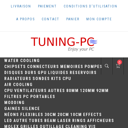
Skip
LIVRAISON
PAIEMENT
CONDITIONS D'UTILISATION
to
content
A PROPOS
CONTACT
PANIER
MON COMPTE
TUNING-PC
Perfect Games
WATER COOLING
0
CHIPSETS
CONNECTEURS
MEMOIRES
POMPES
DISQUES DURS
GPU
LIQUIDES
RESERVOIRS
RADIATEURS
SONDES
KITS
CPU
AIR COOLING
CPU
VENTILATEURS
AUTRES
80MM
120MM
92MM
FILTRES
PC PORTABLES
MODDING
GAINES
SILENCE
NÉONS
FLEXIBLES
30CM
20CM
10CM
EFFECTS
LED
AUTRE
TUBES
BEAM
LASER
RINGS
AFFICHEURS
MOLEX
GRILLES
OUTILLAGE
CLEANING
VIS