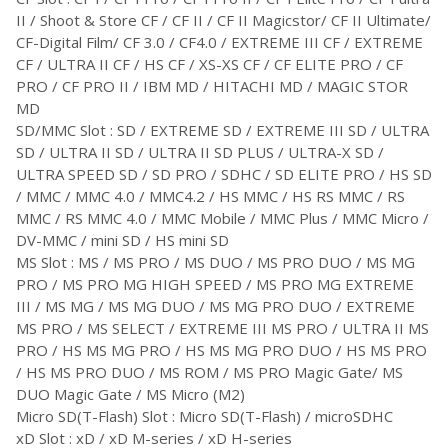
II / Shoot & Store CF / CF II / CF II Magicstor/ CF II Ultimate/
CF-Digital Film/ CF 3.0 / CF4.0 / EXTREME III CF / EXTREME
CF / ULTRA II CF / HS CF / XS-XS CF / CF ELITE PRO / CF
PRO / CF PRO II / IBM MD / HITACHI MD / MAGIC STOR
MD
SD/MMC Slot : SD / EXTREME SD / EXTREME III SD / ULTRA
SD / ULTRA II SD / ULTRA II SD PLUS / ULTRA-X SD /
ULTRA SPEED SD / SD PRO / SDHC / SD ELITE PRO / HS SD
/ MMC / MMC 4.0 / MMC4.2 / HS MMC / HS RS MMC / RS
MMC / RS MMC 4.0 / MMC Mobile / MMC Plus / MMC Micro /
DV-MMC / mini SD / HS mini SD
MS Slot : MS / MS PRO / MS DUO / MS PRO DUO / MS MG
PRO / MS PRO MG HIGH SPEED / MS PRO MG EXTREME
III / MS MG / MS MG DUO / MS MG PRO DUO / EXTREME
MS PRO / MS SELECT / EXTREME III MS PRO / ULTRA II MS
PRO / HS MS MG PRO / HS MS MG PRO DUO / HS MS PRO
/ HS MS PRO DUO / MS ROM / MS PRO Magic Gate/ MS
DUO Magic Gate / MS Micro (M2)
Micro SD(T-Flash) Slot : Micro SD(T-Flash) / microSDHC
xD Slot : xD / xD M-series / xD H-series