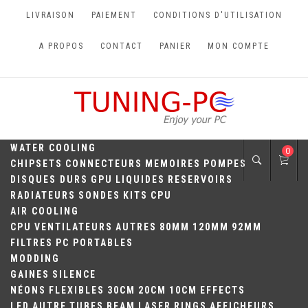
Skip
LIVRAISON
PAIEMENT
CONDITIONS D'UTILISATION
to
content
A PROPOS
CONTACT
PANIER
MON COMPTE
TUNING-PC
Perfect Games
WATER COOLING
0
CHIPSETS
CONNECTEURS
MEMOIRES
POMPES
DISQUES DURS
GPU
LIQUIDES
RESERVOIRS
RADIATEURS
SONDES
KITS
CPU
AIR COOLING
CPU
VENTILATEURS
AUTRES
80MM
120MM
92MM
FILTRES
PC PORTABLES
MODDING
GAINES
SILENCE
NÉONS
FLEXIBLES
30CM
20CM
10CM
EFFECTS
LED
AUTRE
TUBES
BEAM
LASER
RINGS
AFFICHEURS