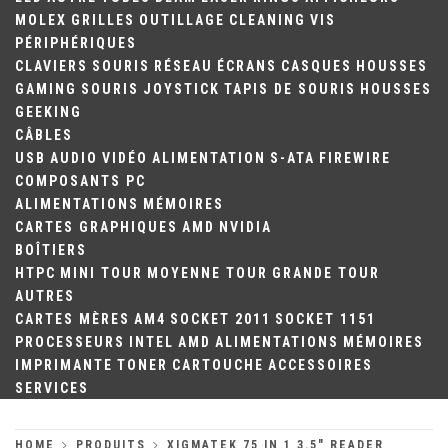
MOLEX
GRILLES
OUTILLAGE
CLEANING
VIS
PÉRIPHÉRIQUES
CLAVIERS
SOURIS
RÉSEAU
ÉCRANS
CASQUES
HOUSSES
GAMING
SOURIS
JOYSTICK
TAPIS DE SOURIS
HOUSSES
GEEKING
CÂBLES
USB
AUDIO
VIDÉO
ALIMENTATION
S-ATA
FIREWIRE
COMPOSANTS PC
ALIMENTATIONS
MÉMOIRES
CARTES GRAPHIQUES
AMD
NVIDIA
BOÎTIERS
HTPC
MINI TOUR
MOYENNE TOUR
GRANDE TOUR
AUTRES
CARTES MÈRES
AM4
SOCKET 2011
SOCKET 1151
PROCESSEURS
INTEL
AMD
ALIMENTATIONS
MÉMOIRES
IMPRIMANTE
TONER
CARTOUCHE
ACCESSOIRES
SERVICES
HOME
PRODUITS
XIGMATEK 75 IN 1 3.5″ READER