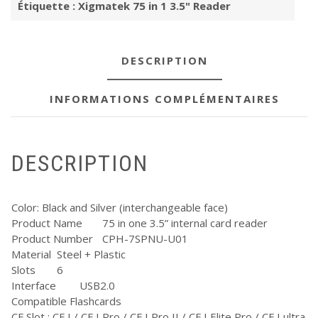
Étiquette :
Xigmatek 75 in 1 3.5" Reader
3.5"
Reader
DESCRIPTION
INFORMATIONS COMPLÉMENTAIRES
DESCRIPTION
Color: Black and Silver (interchangeable face)
Product Name
75 in one 3.5” internal card reader
Product Number
CPH-7SPNU-U01
Material
Steel + Plastic
Slots
6
Interface
USB2.0
Compatible Flashcards
CF Slot : CF I / CF I Pro / CF I Pro II / CF I Elite Pro / CF I ultra