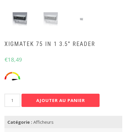
XIGMATEK 75 IN 1 3.5″ READER
€
18,49
quantité
AJOUTER AU PANIER
de
Xigmatek
75
Catégorie :
Afficheurs
in
1