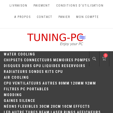
Skip
LIVRAISON
PAIEMENT
CONDITIONS D'UTILISATION
to
content
A PROPOS
CONTACT
PANIER
MON COMPTE
TUNING-PC
Perfect Games
WATER COOLING
0
CHIPSETS
CONNECTEURS
MEMOIRES
POMPES
DISQUES DURS
GPU
LIQUIDES
RESERVOIRS
RADIATEURS
SONDES
KITS
CPU
AIR COOLING
CPU
VENTILATEURS
AUTRES
80MM
120MM
92MM
FILTRES
PC PORTABLES
MODDING
GAINES
SILENCE
NÉONS
FLEXIBLES
30CM
20CM
10CM
EFFECTS
LED
AUTRE
TUBES
BEAM
LASER
RINGS
AFFICHEURS