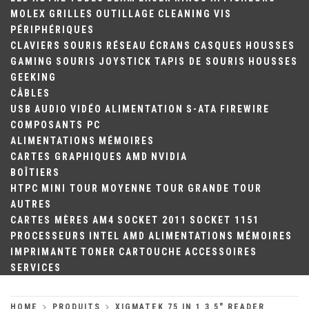
MOLEX
GRILLES
OUTILLAGE
CLEANING
VIS
PÉRIPHÉRIQUES
CLAVIERS
SOURIS
RÉSEAU
ÉCRANS
CASQUES
HOUSSES
GAMING
SOURIS
JOYSTICK
TAPIS DE SOURIS
HOUSSES
GEEKING
CÂBLES
USB
AUDIO
VIDÉO
ALIMENTATION
S-ATA
FIREWIRE
COMPOSANTS PC
ALIMENTATIONS
MÉMOIRES
CARTES GRAPHIQUES
AMD
NVIDIA
BOÎTIERS
HTPC
MINI TOUR
MOYENNE TOUR
GRANDE TOUR
AUTRES
CARTES MÈRES
AM4
SOCKET 2011
SOCKET 1151
PROCESSEURS
INTEL
AMD
ALIMENTATIONS
MÉMOIRES
IMPRIMANTE
TONER
CARTOUCHE
ACCESSOIRES
SERVICES
HOME
PRODUITS
XIGMATEK 75 IN 1 3.5" READER