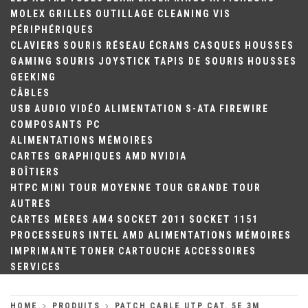
MOLEX
GRILLES
OUTILLAGE
CLEANING
VIS
PÉRIPHÉRIQUES
CLAVIERS
SOURIS
RÉSEAU
ÉCRANS
CASQUES
HOUSSES
GAMING
SOURIS
JOYSTICK
TAPIS DE SOURIS
HOUSSES
GEEKING
CÂBLES
USB
AUDIO
VIDÉO
ALIMENTATION
S-ATA
FIREWIRE
COMPOSANTS PC
ALIMENTATIONS
MÉMOIRES
CARTES GRAPHIQUES
AMD
NVIDIA
BOÎTIERS
HTPC
MINI TOUR
MOYENNE TOUR
GRANDE TOUR
AUTRES
CARTES MÈRES
AM4
SOCKET 2011
SOCKET 1151
PROCESSEURS
INTEL
AMD
ALIMENTATIONS
MÉMOIRES
IMPRIMANTE
TONER
CARTOUCHE
ACCESSOIRES
SERVICES
HOME
PRODUITS
PATCH CABLE UTP CAT. 5E 3M