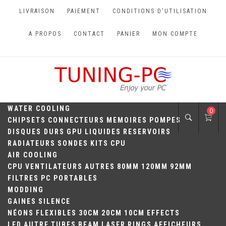
Skip
LIVRAISON
PAIEMENT
CONDITIONS D'UTILISATION
to
content
A PROPOS
CONTACT
PANIER
MON COMPTE
TUNING-PC
Perfect Games
WATER COOLING
0
CHIPSETS
CONNECTEURS
MEMOIRES
POMPES
DISQUES DURS
GPU
LIQUIDES
RESERVOIRS
RADIATEURS
SONDES
KITS
CPU
AIR COOLING
CPU
VENTILATEURS
AUTRES
80MM
120MM
92MM
FILTRES
PC PORTABLES
MODDING
GAINES
SILENCE
NÉONS
FLEXIBLES
30CM
20CM
10CM
EFFECTS
LED
AUTRE
TUBES
BEAM
LASER
RINGS
AFFICHEURS