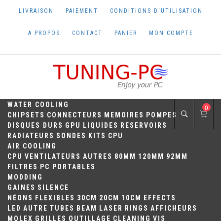
Skip
LIVRAISON
PAIEMENT
CONDITIONS D'UTILISATION
to
content
A PROPOS
CONTACT
PANIER
MON COMPTE
TUNING-PC
Perfect Games
WATER COOLING
0
CHIPSETS
CONNECTEURS
MEMOIRES
POMPES
DISQUES DURS
GPU
LIQUIDES
RESERVOIRS
RADIATEURS
SONDES
KITS
CPU
AIR COOLING
CPU
VENTILATEURS
AUTRES
80MM
120MM
92MM
FILTRES
PC PORTABLES
MODDING
GAINES
SILENCE
NÉONS
FLEXIBLES
30CM
20CM
10CM
EFFECTS
LED
AUTRE
TUBES
BEAM
LASER
RINGS
AFFICHEURS
MOLEX
GRILLES
OUTILLAGE
CLEANING
VIS