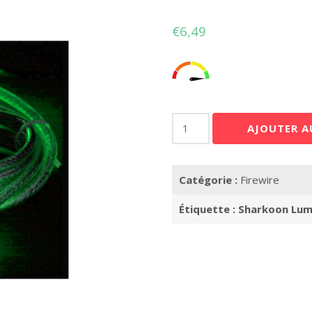
€
6,49
quantité
AJOUTER A
de
Sharkoon
Luminous
Catégorie :
Firewire
FireWire
Vert
Étiquette :
Sharkoon Lumi