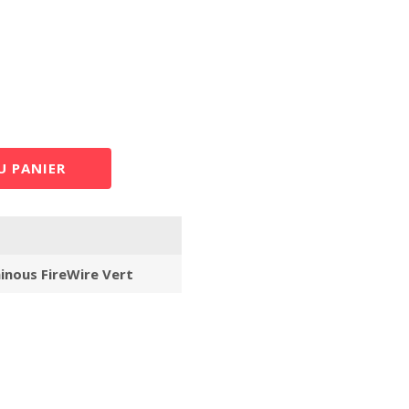
U PANIER
nous FireWire Vert