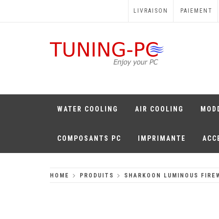
Skip
LIVRAISON
PAIEMENT
to
content
TUNING-PC
Perfect Games
WATER COOLING
AIR COOLING
MOD
COMPOSANTS PC
IMPRIMANTE
ACC
HOME
PRODUITS
SHARKOON LUMINOUS FIRE