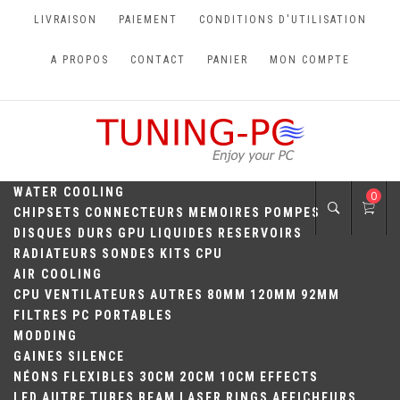
Skip
LIVRAISON
PAIEMENT
CONDITIONS D'UTILISATION
to
content
A PROPOS
CONTACT
PANIER
MON COMPTE
TUNING-PC
Perfect Games
WATER COOLING
0
CHIPSETS
CONNECTEURS
MEMOIRES
POMPES
DISQUES DURS
GPU
LIQUIDES
RESERVOIRS
RADIATEURS
SONDES
KITS
CPU
AIR COOLING
CPU
VENTILATEURS
AUTRES
80MM
120MM
92MM
FILTRES
PC PORTABLES
MODDING
GAINES
SILENCE
NÉONS
FLEXIBLES
30CM
20CM
10CM
EFFECTS
LED
AUTRE
TUBES
BEAM
LASER
RINGS
AFFICHEURS