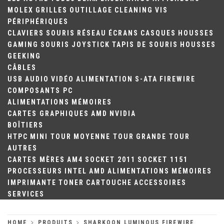
MOLEX
GRILLES
OUTILLAGE
CLEANING
VIS
PÉRIPHÉRIQUES
CLAVIERS
SOURIS
RÉSEAU
ÉCRANS
CASQUES
HOUSSES
GAMING
SOURIS
JOYSTICK
TAPIS DE SOURIS
HOUSSES
GEEKING
CÂBLES
USB
AUDIO
VIDÉO
ALIMENTATION
S-ATA
FIREWIRE
COMPOSANTS PC
ALIMENTATIONS
MÉMOIRES
CARTES GRAPHIQUES
AMD
NVIDIA
BOÎTIERS
HTPC
MINI TOUR
MOYENNE TOUR
GRANDE TOUR
AUTRES
CARTES MÈRES
AM4
SOCKET 2011
SOCKET 1151
PROCESSEURS
INTEL
AMD
ALIMENTATIONS
MÉMOIRES
IMPRIMANTE
TONER
CARTOUCHE
ACCESSOIRES
SERVICES
HOME
PRODUITS
SHARKOON LUMINOUS FIREWIRE