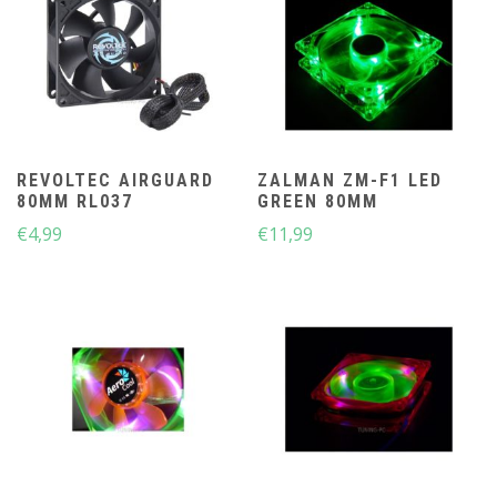
REVOLTEC AIRGUARD
ZALMAN ZM-F1 LED
80MM RL037
GREEN 80MM
€
4,99
€
11,99