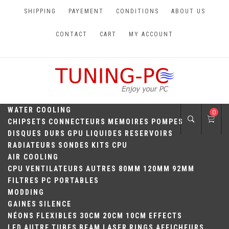
Skip
SHIPPING
PAYEMENT
CONDITIONS
ABOUT US
to
content
CONTACT
CART
MY ACCOUNT
TUNING-PC
Perfect Games
WATER COOLING
0
CHIPSETS
CONNECTEURS
MEMOIRES
POMPES
DISQUES DURS
GPU
LIQUIDES
RESERVOIRS
RADIATEURS
SONDES
KITS
CPU
AIR COOLING
CPU
VENTILATEURS
AUTRES
80MM
120MM
92MM
FILTRES
PC PORTABLES
MODDING
GAINES
SILENCE
NÉONS
FLEXIBLES
30CM
20CM
10CM
EFFECTS
LED
AUTRE
TUBES
BEAM
LASER
RINGS
AFFICHEURS