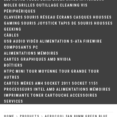
MOLEX
GRILLES
OUTILLAGE
CLEANING
VIS
PÉRIPHÉRIQUES
CLAVIERS
SOURIS
RÉSEAU
ÉCRANS
CASQUES
HOUSSES
GAMING
SOURIS
JOYSTICK
TAPIS DE SOURIS
HOUSSES
GEEKING
CÂBLES
USB
AUDIO
VIDÉO
ALIMENTATION
S-ATA
FIREWIRE
COMPOSANTS PC
ALIMENTATIONS
MÉMOIRES
CARTES GRAPHIQUES
AMD
NVIDIA
BOÎTIERS
HTPC
MINI TOUR
MOYENNE TOUR
GRANDE TOUR
AUTRES
CARTES MÈRES
AM4
SOCKET 2011
SOCKET 1151
PROCESSEURS
INTEL
AMD
ALIMENTATIONS
MÉMOIRES
IMPRIMANTE
TONER
CARTOUCHE
ACCESSOIRES
SERVICES
HOME
PRODUCTS
AEROCOOL FAN 80MM GREEN BLUE