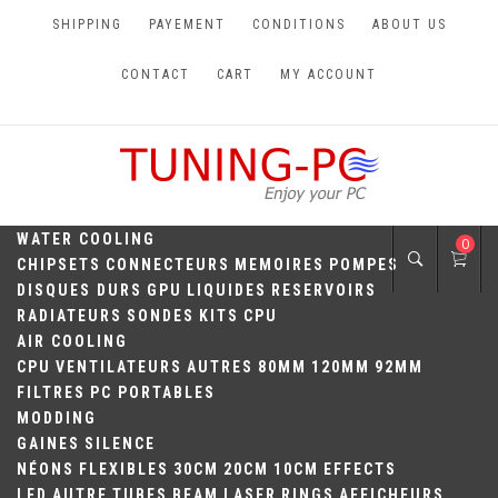
Skip
SHIPPING
PAYEMENT
CONDITIONS
ABOUT US
to
content
CONTACT
CART
MY ACCOUNT
TUNING-PC
Perfect Games
WATER COOLING
0
CHIPSETS
CONNECTEURS
MEMOIRES
POMPES
DISQUES DURS
GPU
LIQUIDES
RESERVOIRS
RADIATEURS
SONDES
KITS
CPU
AIR COOLING
CPU
VENTILATEURS
AUTRES
80MM
120MM
92MM
FILTRES
PC PORTABLES
MODDING
GAINES
SILENCE
NÉONS
FLEXIBLES
30CM
20CM
10CM
EFFECTS
LED
AUTRE
TUBES
BEAM
LASER
RINGS
AFFICHEURS