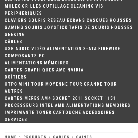
MOLEX
GRILLES
OUTILLAGE
CLEANING
VIS
PÉRIPHÉRIQUES
CLAVIERS
SOURIS
RÉSEAU
ÉCRANS
CASQUES
HOUSSES
GAMING
SOURIS
JOYSTICK
TAPIS DE SOURIS
HOUSSES
GEEKING
CÂBLES
USB
AUDIO
VIDÉO
ALIMENTATION
S-ATA
FIREWIRE
COMPOSANTS PC
ALIMENTATIONS
MÉMOIRES
CARTES GRAPHIQUES
AMD
NVIDIA
BOÎTIERS
HTPC
MINI TOUR
MOYENNE TOUR
GRANDE TOUR
AUTRES
CARTES MÈRES
AM4
SOCKET 2011
SOCKET 1151
PROCESSEURS
INTEL
AMD
ALIMENTATIONS
MÉMOIRES
IMPRIMANTE
TONER
CARTOUCHE
ACCESSOIRES
SERVICES
HOME
PRODUCTS
CÂBLES
GAINES