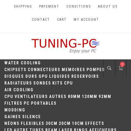
Skip
SHIPPING
PAYEMENT
CONDITIONS
ABOUT US
to
content
CONTACT
CART
MY ACCOUNT
TUNING-PC
Perfect Games
WATER COOLING
0
CHIPSETS
CONNECTEURS
MEMOIRES
POMPES
DISQUES DURS
GPU
LIQUIDES
RESERVOIRS
RADIATEURS
SONDES
KITS
CPU
AIR COOLING
CPU
VENTILATEURS
AUTRES
80MM
120MM
92MM
FILTRES
PC PORTABLES
MODDING
GAINES
SILENCE
NÉONS
FLEXIBLES
30CM
20CM
10CM
EFFECTS
LED
AUTRE
TUBES
BEAM
LASER
RINGS
AFFICHEURS