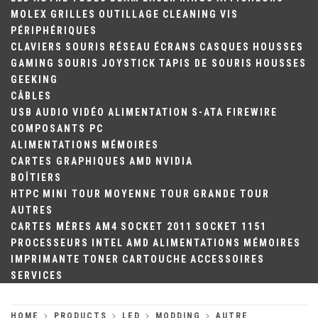
MOLEX
GRILLES
OUTILLAGE
CLEANING
VIS
PÉRIPHÉRIQUES
CLAVIERS
SOURIS
RÉSEAU
ÉCRANS
CASQUES
HOUSSES
GAMING
SOURIS
JOYSTICK
TAPIS DE SOURIS
HOUSSES
GEEKING
CÂBLES
USB
AUDIO
VIDÉO
ALIMENTATION
S-ATA
FIREWIRE
COMPOSANTS PC
ALIMENTATIONS
MÉMOIRES
CARTES GRAPHIQUES
AMD
NVIDIA
BOÎTIERS
HTPC
MINI TOUR
MOYENNE TOUR
GRANDE TOUR
AUTRES
CARTES MÈRES
AM4
SOCKET 2011
SOCKET 1151
PROCESSEURS
INTEL
AMD
ALIMENTATIONS
MÉMOIRES
IMPRIMANTE
TONER
CARTOUCHE
ACCESSOIRES
SERVICES
HOME
PRODUCTS
LED
MODDING
AUTRE