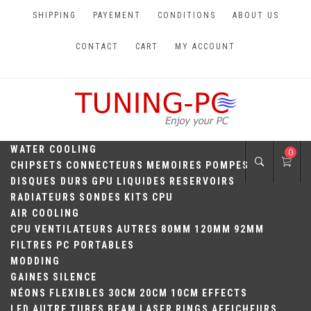
Skip
SHIPPING
PAYEMENT
CONDITIONS
ABOUT US
to
content
CONTACT
CART
MY ACCOUNT
TUNING-PC
Perfect Games
WATER COOLING
0
CHIPSETS
CONNECTEURS
MEMOIRES
POMPES
DISQUES DURS
GPU
LIQUIDES
RESERVOIRS
RADIATEURS
SONDES
KITS
CPU
AIR COOLING
CPU
VENTILATEURS
AUTRES
80MM
120MM
92MM
FILTRES
PC PORTABLES
MODDING
GAINES
SILENCE
NÉONS
FLEXIBLES
30CM
20CM
10CM
EFFECTS
LED
AUTRE
TUBES
BEAM
LASER
RINGS
AFFICHEURS