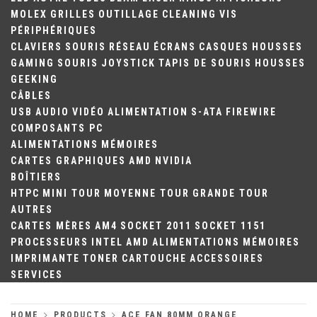
MOLEX
GRILLES
OUTILLAGE
CLEANING
VIS
PÉRIPHÉRIQUES
CLAVIERS
SOURIS
RÉSEAU
ÉCRANS
CASQUES
HOUSSES
GAMING
SOURIS
JOYSTICK
TAPIS DE SOURIS
HOUSSES
GEEKING
CÂBLES
USB
AUDIO
VIDÉO
ALIMENTATION
S-ATA
FIREWIRE
COMPOSANTS PC
ALIMENTATIONS
MÉMOIRES
CARTES GRAPHIQUES
AMD
NVIDIA
BOÎTIERS
HTPC
MINI TOUR
MOYENNE TOUR
GRANDE TOUR
AUTRES
CARTES MÈRES
AM4
SOCKET 2011
SOCKET 1151
PROCESSEURS
INTEL
AMD
ALIMENTATIONS
MÉMOIRES
IMPRIMANTE
TONER
CARTOUCHE
ACCESSOIRES
SERVICES
HOME
PRODUCTS
ACE FAN 80MM ORANGE