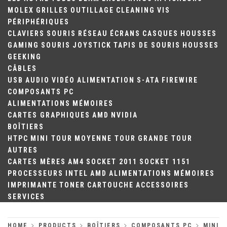
MOLEX
GRILLES
OUTILLAGE
CLEANING
VIS
PÉRIPHÉRIQUES
CLAVIERS
SOURIS
RÉSEAU
ÉCRANS
CASQUES
HOUSSES
GAMING
SOURIS
JOYSTICK
TAPIS DE SOURIS
HOUSSES
GEEKING
CÂBLES
USB
AUDIO
VIDÉO
ALIMENTATION
S-ATA
FIREWIRE
COMPOSANTS PC
ALIMENTATIONS
MÉMOIRES
CARTES GRAPHIQUES
AMD
NVIDIA
BOÎTIERS
HTPC
MINI TOUR
MOYENNE TOUR
GRANDE TOUR
AUTRES
CARTES MÈRES
AM4
SOCKET 2011
SOCKET 1151
PROCESSEURS
INTEL
AMD
ALIMENTATIONS
MÉMOIRES
IMPRIMANTE
TONER
CARTOUCHE
ACCESSOIRES
SERVICES
HOME
PRODUCTS
BOÎTIERS
COMPOSANTS PC
MINI