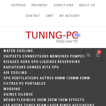
Skip
SHIPPING
PAYEMENT
CONDITIONS
ABOUT US
to
content
CONTACT
CART
MY ACCOUNT
TUNING-PC
Perfect Games
WATER COOLING
0
CHIPSETS
CONNECTEURS
MEMOIRES
POMPES
DISQUES DURS
GPU
LIQUIDES
RESERVOIRS
RADIATEURS
SONDES
KITS
CPU
AIR COOLING
CPU
VENTILATEURS
AUTRES
80MM
120MM
92MM
FILTRES
PC PORTABLES
MODDING
GAINES
SILENCE
NÉONS
FLEXIBLES
30CM
20CM
10CM
EFFECTS
LED
AUTRE
TUBES
BEAM
LASER
RINGS
AFFICHEURS