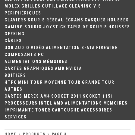
MOLEX
GRILLES
OUTILLAGE
CLEANING
VIS
PÉRIPHÉRIQUES
CLAVIERS
SOURIS
RÉSEAU
ÉCRANS
CASQUES
HOUSSES
GAMING
SOURIS
JOYSTICK
TAPIS DE SOURIS
HOUSSES
GEEKING
CÂBLES
USB
AUDIO
VIDÉO
ALIMENTATION
S-ATA
FIREWIRE
COMPOSANTS PC
ALIMENTATIONS
MÉMOIRES
CARTES GRAPHIQUES
AMD
NVIDIA
BOÎTIERS
HTPC
MINI TOUR
MOYENNE TOUR
GRANDE TOUR
AUTRES
CARTES MÈRES
AM4
SOCKET 2011
SOCKET 1151
PROCESSEURS
INTEL
AMD
ALIMENTATIONS
MÉMOIRES
IMPRIMANTE
TONER
CARTOUCHE
ACCESSOIRES
SERVICES
HOME
PRODUCTS
PAGE 3