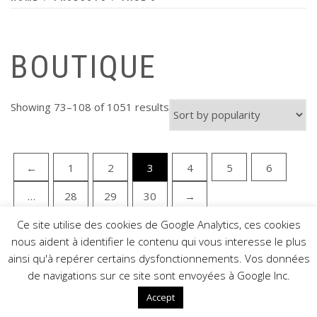
BOUTIQUE
Showing 73–108 of 1051 results
←
1
2
3
4
5
6
…
28
29
30
→
Ce site utilise des cookies de Google Analytics, ces cookies
nous aident à identifier le contenu qui vous interesse le plus
ainsi qu'à repérer certains dysfonctionnements. Vos données
de navigations sur ce site sont envoyées à Google Inc.
COPYRIGHT © TUNING-PC 2021
THEME: SHOP ELITE BY
THEMESAGA
Accept