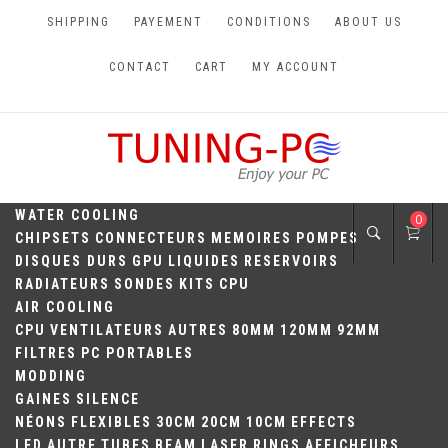
Skip
SHIPPING
PAYEMENT
CONDITIONS
ABOUT US
to
content
CONTACT
CART
MY ACCOUNT
TUNING-PC
Perfect Games
WATER COOLING
0
CHIPSETS
CONNECTEURS
MEMOIRES
POMPES
DISQUES DURS
GPU
LIQUIDES
RESERVOIRS
RADIATEURS
SONDES
KITS
CPU
AIR COOLING
CPU
VENTILATEURS
AUTRES
80MM
120MM
92MM
FILTRES
PC PORTABLES
MODDING
GAINES
SILENCE
NÉONS
FLEXIBLES
30CM
20CM
10CM
EFFECTS
LED
AUTRE
TUBES
BEAM
LASER
RINGS
AFFICHEURS