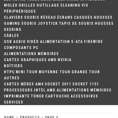
MOLEX
GRILLES
OUTILLAGE
CLEANING
VIS
PÉRIPHÉRIQUES
CLAVIERS
SOURIS
RÉSEAU
ÉCRANS
CASQUES
HOUSSES
GAMING
SOURIS
JOYSTICK
TAPIS DE SOURIS
HOUSSES
GEEKING
CÂBLES
USB
AUDIO
VIDÉO
ALIMENTATION
S-ATA
FIREWIRE
COMPOSANTS PC
ALIMENTATIONS
MÉMOIRES
CARTES GRAPHIQUES
AMD
NVIDIA
BOÎTIERS
HTPC
MINI TOUR
MOYENNE TOUR
GRANDE TOUR
AUTRES
CARTES MÈRES
AM4
SOCKET 2011
SOCKET 1151
PROCESSEURS
INTEL
AMD
ALIMENTATIONS
MÉMOIRES
IMPRIMANTE
TONER
CARTOUCHE
ACCESSOIRES
SERVICES
HOME
PRODUCTS
PAGE 2