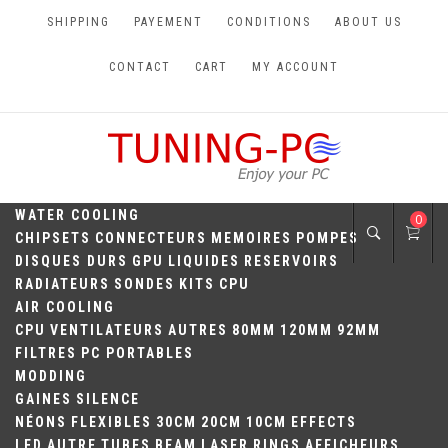
Skip
SHIPPING
PAYEMENT
CONDITIONS
ABOUT US
to
content
CONTACT
CART
MY ACCOUNT
TUNING-PC
Perfect Games
WATER COOLING
0
CHIPSETS
CONNECTEURS
MEMOIRES
POMPES
DISQUES DURS
GPU
LIQUIDES
RESERVOIRS
RADIATEURS
SONDES
KITS
CPU
AIR COOLING
CPU
VENTILATEURS
AUTRES
80MM
120MM
92MM
FILTRES
PC PORTABLES
MODDING
GAINES
SILENCE
NÉONS
FLEXIBLES
30CM
20CM
10CM
EFFECTS
LED
AUTRE
TUBES
BEAM
LASER
RINGS
AFFICHEURS