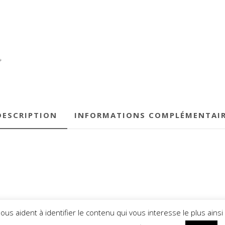
DESCRIPTION
INFORMATIONS COMPLÉMENTAI
 nous aident à identifier le contenu qui vous interesse le plus a
PYRIGHT © TUNING-PC 2021
THEME: SHOP ELITE BY
THEMES