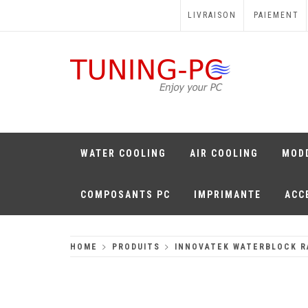
Skip
LIVRAISON
PAIEMENT
to
content
TUNING-PC
Perfect Games
WATER COOLING
AIR COOLING
MOD
COMPOSANTS PC
IMPRIMANTE
ACC
HOME
PRODUITS
INNOVATEK WATERBLOCK R