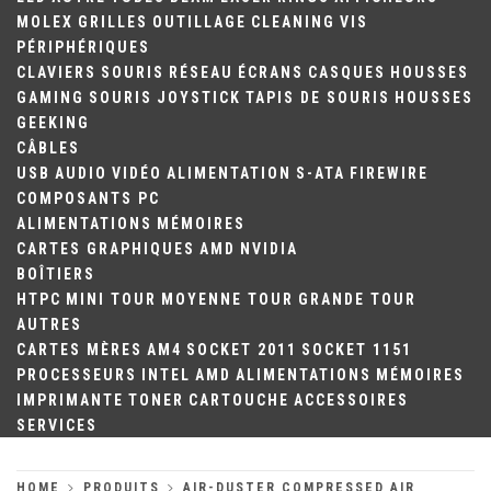
MOLEX
GRILLES
OUTILLAGE
CLEANING
VIS
PÉRIPHÉRIQUES
CLAVIERS
SOURIS
RÉSEAU
ÉCRANS
CASQUES
HOUSSES
GAMING
SOURIS
JOYSTICK
TAPIS DE SOURIS
HOUSSES
GEEKING
CÂBLES
USB
AUDIO
VIDÉO
ALIMENTATION
S-ATA
FIREWIRE
COMPOSANTS PC
ALIMENTATIONS
MÉMOIRES
CARTES GRAPHIQUES
AMD
NVIDIA
BOÎTIERS
HTPC
MINI TOUR
MOYENNE TOUR
GRANDE TOUR
AUTRES
CARTES MÈRES
AM4
SOCKET 2011
SOCKET 1151
PROCESSEURS
INTEL
AMD
ALIMENTATIONS
MÉMOIRES
IMPRIMANTE
TONER
CARTOUCHE
ACCESSOIRES
SERVICES
HOME
PRODUITS
AIR-DUSTER COMPRESSED AIR