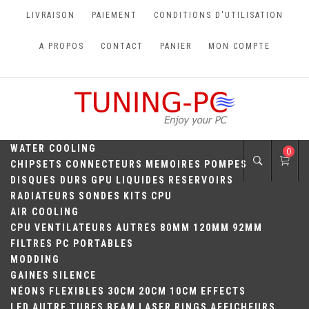
Skip
LIVRAISON
PAIEMENT
CONDITIONS D'UTILISATION
to
content
A PROPOS
CONTACT
PANIER
MON COMPTE
TUNING-PC
Perfect Games
WATER COOLING
0
CHIPSETS
CONNECTEURS
MEMOIRES
POMPES
DISQUES DURS
GPU
LIQUIDES
RESERVOIRS
RADIATEURS
SONDES
KITS
CPU
AIR COOLING
CPU
VENTILATEURS
AUTRES
80MM
120MM
92MM
FILTRES
PC PORTABLES
MODDING
GAINES
SILENCE
NÉONS
FLEXIBLES
30CM
20CM
10CM
EFFECTS
LED
AUTRE
TUBES
BEAM
LASER
RINGS
AFFICHEURS