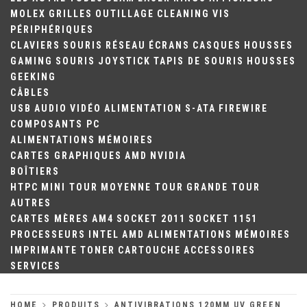
MOLEX
GRILLES
OUTILLAGE
CLEANING
VIS
PÉRIPHÉRIQUES
CLAVIERS
SOURIS
RÉSEAU
ÉCRANS
CASQUES
HOUSSES
GAMING
SOURIS
JOYSTICK
TAPIS DE SOURIS
HOUSSES
GEEKING
CÂBLES
USB
AUDIO
VIDÉO
ALIMENTATION
S-ATA
FIREWIRE
COMPOSANTS PC
ALIMENTATIONS
MÉMOIRES
CARTES GRAPHIQUES
AMD
NVIDIA
BOÎTIERS
HTPC
MINI TOUR
MOYENNE TOUR
GRANDE TOUR
AUTRES
CARTES MÈRES
AM4
SOCKET 2011
SOCKET 1151
PROCESSEURS
INTEL
AMD
ALIMENTATIONS
MÉMOIRES
IMPRIMANTE
TONER
CARTOUCHE
ACCESSOIRES
SERVICES
HOME
PRODUITS
ANTIVIBRATIONS 120MM UV GREEN