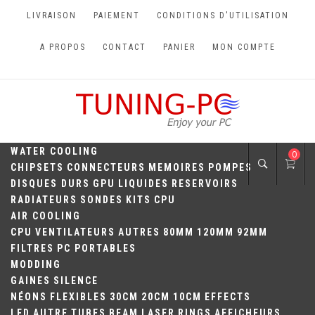
Skip
LIVRAISON
PAIEMENT
CONDITIONS D'UTILISATION
to
content
A PROPOS
CONTACT
PANIER
MON COMPTE
TUNING-PC
Perfect Games
WATER COOLING
0
CHIPSETS
CONNECTEURS
MEMOIRES
POMPES
DISQUES DURS
GPU
LIQUIDES
RESERVOIRS
RADIATEURS
SONDES
KITS
CPU
AIR COOLING
CPU
VENTILATEURS
AUTRES
80MM
120MM
92MM
FILTRES
PC PORTABLES
MODDING
GAINES
SILENCE
NÉONS
FLEXIBLES
30CM
20CM
10CM
EFFECTS
LED
AUTRE
TUBES
BEAM
LASER
RINGS
AFFICHEURS