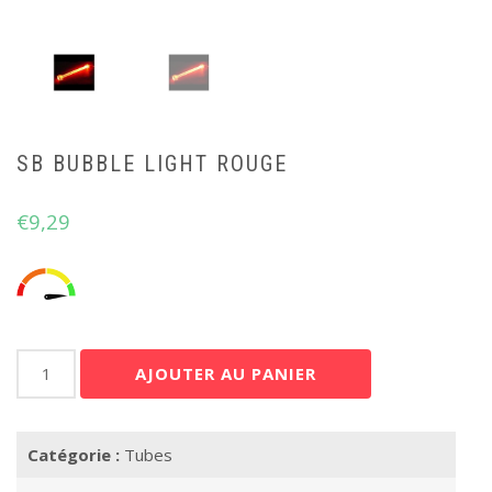
SB BUBBLE LIGHT ROUGE
€
9,29
quantité
AJOUTER AU PANIER
de
SB
BUBBLE
Catégorie :
Tubes
LIGHT
Rouge