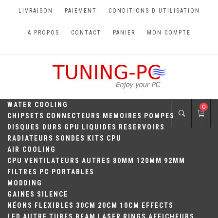
Skip
LIVRAISON
PAIEMENT
CONDITIONS D'UTILISATION
to
content
A PROPOS
CONTACT
PANIER
MON COMPTE
TUNING-PC
Perfect Games
WATER COOLING
0
CHIPSETS
CONNECTEURS
MEMOIRES
POMPES
DISQUES DURS
GPU
LIQUIDES
RESERVOIRS
RADIATEURS
SONDES
KITS
CPU
AIR COOLING
CPU
VENTILATEURS
AUTRES
80MM
120MM
92MM
FILTRES
PC PORTABLES
MODDING
GAINES
SILENCE
NÉONS
FLEXIBLES
30CM
20CM
10CM
EFFECTS
LED
AUTRE
TUBES
BEAM
LASER
RINGS
AFFICHEURS