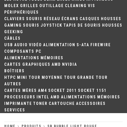
MOLEX
GRILLES
OUTILLAGE
CLEANING
VIS
PÉRIPHÉRIQUES
CLAVIERS
SOURIS
RÉSEAU
ÉCRANS
CASQUES
HOUSSES
GAMING
SOURIS
JOYSTICK
TAPIS DE SOURIS
HOUSSES
GEEKING
CÂBLES
USB
AUDIO
VIDÉO
ALIMENTATION
S-ATA
FIREWIRE
COMPOSANTS PC
ALIMENTATIONS
MÉMOIRES
CARTES GRAPHIQUES
AMD
NVIDIA
BOÎTIERS
HTPC
MINI TOUR
MOYENNE TOUR
GRANDE TOUR
AUTRES
CARTES MÈRES
AM4
SOCKET 2011
SOCKET 1151
PROCESSEURS
INTEL
AMD
ALIMENTATIONS
MÉMOIRES
IMPRIMANTE
TONER
CARTOUCHE
ACCESSOIRES
SERVICES
HOME
PRODUITS
SB BUBBLE LIGHT ROUGE