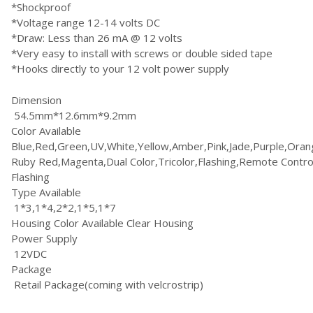
*Shockproof
*Voltage range 12-14 volts DC
*Draw: Less than 26 mA @ 12 volts
*Very easy to install with screws or double sided tape
*Hooks directly to your 12 volt power supply
Dimension
54.5mm*12.6mm*9.2mm
Color Available
Blue,Red,Green,UV,White,Yellow,Amber,Pink,Jade,Purple,Oran
Ruby Red,Magenta,Dual Color,Tricolor,Flashing,Remote Contro
Flashing
Type Available
1*3,1*4,2*2,1*5,1*7
Housing Color Available Clear Housing
Power Supply
12VDC
Package
Retail Package(coming with velcrostrip)