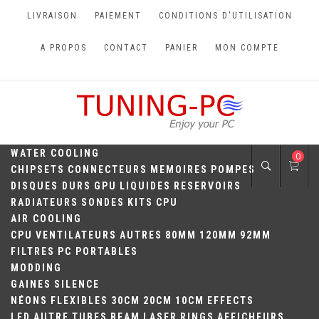
Skip
LIVRAISON
PAIEMENT
CONDITIONS D'UTILISATION
to
content
A PROPOS
CONTACT
PANIER
MON COMPTE
TUNING-PC
Perfect Games
WATER COOLING
0
CHIPSETS
CONNECTEURS
MEMOIRES
POMPES
DISQUES DURS
GPU
LIQUIDES
RESERVOIRS
RADIATEURS
SONDES
KITS
CPU
AIR COOLING
CPU
VENTILATEURS
AUTRES
80MM
120MM
92MM
FILTRES
PC PORTABLES
MODDING
GAINES
SILENCE
NÉONS
FLEXIBLES
30CM
20CM
10CM
EFFECTS
LED
AUTRE
TUBES
BEAM
LASER
RINGS
AFFICHEURS