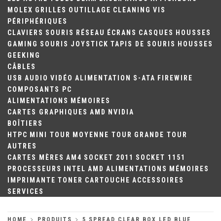
MOLEX
GRILLES
OUTILLAGE
CLEANING
VIS
PÉRIPHÉRIQUES
CLAVIERS
SOURIS
RÉSEAU
ÉCRANS
CASQUES
HOUSSES
GAMING
SOURIS
JOYSTICK
TAPIS DE SOURIS
HOUSSES
GEEKING
CÂBLES
USB
AUDIO
VIDÉO
ALIMENTATION
S-ATA
FIREWIRE
COMPOSANTS PC
ALIMENTATIONS
MÉMOIRES
CARTES GRAPHIQUES
AMD
NVIDIA
BOÎTIERS
HTPC
MINI TOUR
MOYENNE TOUR
GRANDE TOUR
AUTRES
CARTES MÈRES
AM4
SOCKET 2011
SOCKET 1151
PROCESSEURS
INTEL
AMD
ALIMENTATIONS
MÉMOIRES
IMPRIMANTE
TONER
CARTOUCHE
ACCESSOIRES
SERVICES
HOME
PRODUITS
5 SPREAD CLEAR BOX LED BLUE