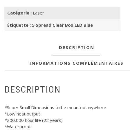
5
Spread
Catégorie :
Laser
Clear
Box
Étiquette :
5 Spread Clear Box LED Blue
LED
Blue
DESCRIPTION
INFORMATIONS COMPLÉMENTAIRES
DESCRIPTION
*Super Small Dimensions to be mounted anywhere
*Low heat output
*200,000 hour life (22 years)
*Waterproof