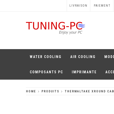
Skip
LIVRAISON
PAIEMENT
to
content
TUNING-PC
Perfect Games
WATER COOLING
AIR COOLING
MOD
COMPOSANTS PC
IMPRIMANTE
ACC
HOME
PRODUITS
THERMALTAKE XROUND CAB