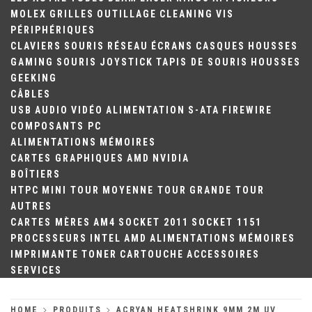
MOLEX
GRILLES
OUTILLAGE
CLEANING
VIS
PÉRIPHÉRIQUES
CLAVIERS
SOURIS
RÉSEAU
ÉCRANS
CASQUES
HOUSSES
GAMING
SOURIS
JOYSTICK
TAPIS DE SOURIS
HOUSSES
GEEKING
CÂBLES
USB
AUDIO
VIDÉO
ALIMENTATION
S-ATA
FIREWIRE
COMPOSANTS PC
ALIMENTATIONS
MÉMOIRES
CARTES GRAPHIQUES
AMD
NVIDIA
BOÎTIERS
HTPC
MINI TOUR
MOYENNE TOUR
GRANDE TOUR
AUTRES
CARTES MÈRES
AM4
SOCKET 2011
SOCKET 1151
PROCESSEURS
INTEL
AMD
ALIMENTATIONS
MÉMOIRES
IMPRIMANTE
TONER
CARTOUCHE
ACCESSOIRES
SERVICES
HOME
PRODUITS
ACRYAN HEATSHRINK 9MM 2M UV