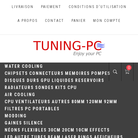
Skip
LIVRAISON
PAIEMENT
CONDITIONS D'UTILISATION
to
content
A PROPOS
CONTACT
PANIER
MON COMPTE
TUNING-PC
Perfect Games
WATER COOLING
0
CHIPSETS
CONNECTEURS
MEMOIRES
POMPES
DISQUES DURS
GPU
LIQUIDES
RESERVOIRS
RADIATEURS
SONDES
KITS
CPU
AIR COOLING
CPU
VENTILATEURS
AUTRES
80MM
120MM
92MM
FILTRES
PC PORTABLES
MODDING
GAINES
SILENCE
NÉONS
FLEXIBLES
30CM
20CM
10CM
EFFECTS
LED
AUTRE
TUBES
BEAM
LASER
RINGS
AFFICHEURS