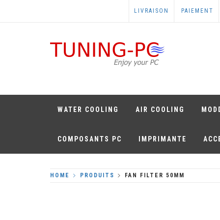
Skip
LIVRAISON
PAIEMENT
to
content
TUNING-PC
Perfect Games
WATER COOLING
AIR COOLING
MOD
COMPOSANTS PC
IMPRIMANTE
ACC
HOME
PRODUITS
FAN FILTER 50MM