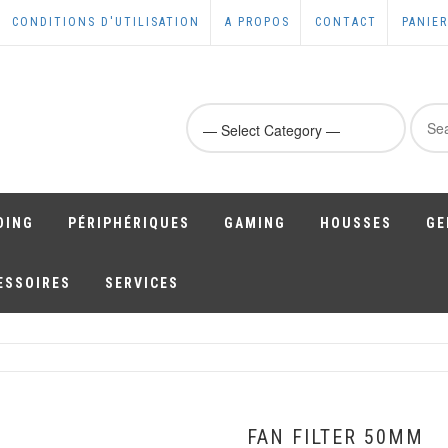
CONDITIONS D'UTILISATION
A PROPOS
CONTACT
PANIER
Sear
for:
DING
PÉRIPHÉRIQUES
GAMING
HOUSSES
GE
ESSOIRES
SERVICES
FAN FILTER 50MM