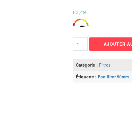
€
3,49
quantité
AJOUTER AU
de
Fan
filter
50mm
Catégorie :
Filtres
Étiquette :
Fan filter 50mm