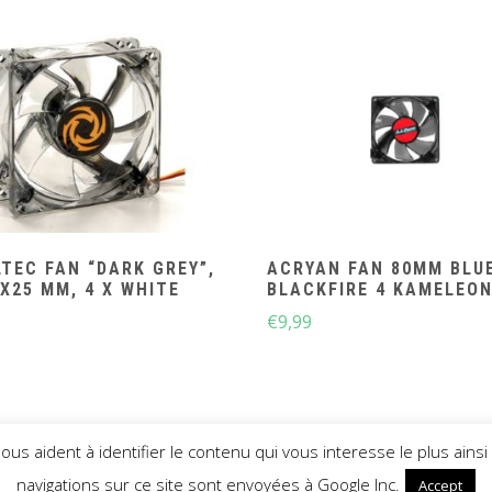
TEC FAN “DARK GREY”,
ACRYAN FAN 80MM BLU
X25 MM, 4 X WHITE
BLACKFIRE 4 KAMELEO
€
9,99
 nous aident à identifier le contenu qui vous interesse le plus a
PYRIGHT © TUNING-PC 2021
THEME: SHOP ELITE BY
THEMES
navigations sur ce site sont envoyées à Google Inc.
Accept