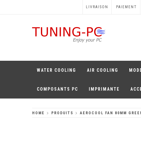
Skip
LIVRAISON
PAIEMENT
to
content
TUNING-PC
Perfect Games
WATER COOLING
AIR COOLING
MOD
COMPOSANTS PC
IMPRIMANTE
ACC
HOME
PRODUITS
AEROCOOL FAN 80MM GREE