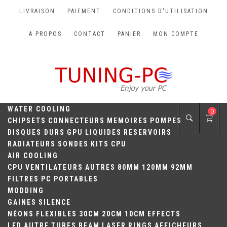
Skip
LIVRAISON
PAIEMENT
CONDITIONS D'UTILISATION
to
content
A PROPOS
CONTACT
PANIER
MON COMPTE
TUNING-PC
Perfect Games
WATER COOLING
0
CHIPSETS
CONNECTEURS
MEMOIRES
POMPES
DISQUES DURS
GPU
LIQUIDES
RESERVOIRS
RADIATEURS
SONDES
KITS
CPU
AIR COOLING
CPU
VENTILATEURS
AUTRES
80MM
120MM
92MM
FILTRES
PC PORTABLES
MODDING
GAINES
SILENCE
NÉONS
FLEXIBLES
30CM
20CM
10CM
EFFECTS
LED
AUTRE
TUBES
BEAM
LASER
RINGS
AFFICHEURS