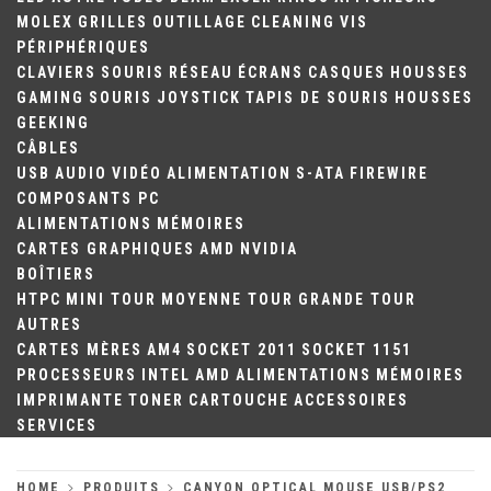
MOLEX
GRILLES
OUTILLAGE
CLEANING
VIS
PÉRIPHÉRIQUES
CLAVIERS
SOURIS
RÉSEAU
ÉCRANS
CASQUES
HOUSSES
GAMING
SOURIS
JOYSTICK
TAPIS DE SOURIS
HOUSSES
GEEKING
CÂBLES
USB
AUDIO
VIDÉO
ALIMENTATION
S-ATA
FIREWIRE
COMPOSANTS PC
ALIMENTATIONS
MÉMOIRES
CARTES GRAPHIQUES
AMD
NVIDIA
BOÎTIERS
HTPC
MINI TOUR
MOYENNE TOUR
GRANDE TOUR
AUTRES
CARTES MÈRES
AM4
SOCKET 2011
SOCKET 1151
PROCESSEURS
INTEL
AMD
ALIMENTATIONS
MÉMOIRES
IMPRIMANTE
TONER
CARTOUCHE
ACCESSOIRES
SERVICES
HOME
PRODUITS
CANYON OPTICAL MOUSE USB/PS2