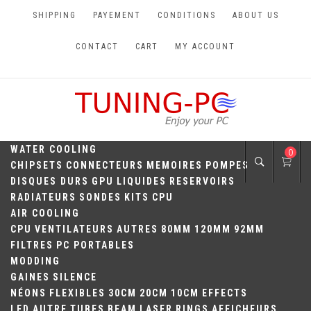
Skip
SHIPPING
PAYEMENT
CONDITIONS
ABOUT US
to
content
CONTACT
CART
MY ACCOUNT
TUNING-PC
Perfect Games
WATER COOLING
0
CHIPSETS
CONNECTEURS
MEMOIRES
POMPES
DISQUES DURS
GPU
LIQUIDES
RESERVOIRS
RADIATEURS
SONDES
KITS
CPU
AIR COOLING
CPU
VENTILATEURS
AUTRES
80MM
120MM
92MM
FILTRES
PC PORTABLES
MODDING
GAINES
SILENCE
NÉONS
FLEXIBLES
30CM
20CM
10CM
EFFECTS
LED
AUTRE
TUBES
BEAM
LASER
RINGS
AFFICHEURS