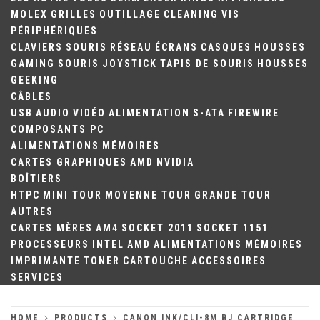
MOLEX
GRILLES
OUTILLAGE
CLEANING
VIS
PÉRIPHÉRIQUES
CLAVIERS
SOURIS
RÉSEAU
ÉCRANS
CASQUES
HOUSSES
GAMING
SOURIS
JOYSTICK
TAPIS DE SOURIS
HOUSSES
GEEKING
CÂBLES
USB
AUDIO
VIDÉO
ALIMENTATION
S-ATA
FIREWIRE
COMPOSANTS PC
ALIMENTATIONS
MÉMOIRES
CARTES GRAPHIQUES
AMD
NVIDIA
BOÎTIERS
HTPC
MINI TOUR
MOYENNE TOUR
GRANDE TOUR
AUTRES
CARTES MÈRES
AM4
SOCKET 2011
SOCKET 1151
PROCESSEURS
INTEL
AMD
ALIMENTATIONS
MÉMOIRES
IMPRIMANTE
TONER
CARTOUCHE
ACCESSOIRES
SERVICES
HOME
PRODUCTS
CANON INK/CLI-8M BJ CARTRIDGE