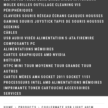
MOLEX
GRILLES
OUTILLAGE
CLEANING
VIS
PÉRIPHÉRIQUES
CLAVIERS
SOURIS
RÉSEAU
ÉCRANS
CASQUES
HOUSSES
GAMING
SOURIS
JOYSTICK
TAPIS DE SOURIS
HOUSSES
GEEKING
CÂBLES
USB
AUDIO
VIDÉO
ALIMENTATION
S-ATA
FIREWIRE
COMPOSANTS PC
ALIMENTATIONS
MÉMOIRES
CARTES GRAPHIQUES
AMD
NVIDIA
BOÎTIERS
HTPC
MINI TOUR
MOYENNE TOUR
GRANDE TOUR
AUTRES
CARTES MÈRES
AM4
SOCKET 2011
SOCKET 1151
PROCESSEURS
INTEL
AMD
ALIMENTATIONS
MÉMOIRES
IMPRIMANTE
TONER
CARTOUCHE
ACCESSOIRES
SERVICES
HOME
PRODUCTS
COOLERMATE USB LIGHT 60CM