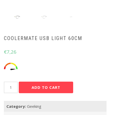
COOLERMATE USB LIGHT 60CM
€
7,26
CoolerMate
ADD TO CART
USB
Light
60cm
Category:
Geeking
quantity