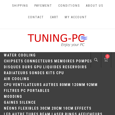
Skip
SHIPPING
PAYEMENT
CONDITIONS
ABOUT US
to
content
CONTACT
CART
MY ACCOUNT
TUNING-PC
Perfect Games
WATER COOLING
0
CHIPSETS
CONNECTEURS
MEMOIRES
POMPES
DISQUES DURS
GPU
LIQUIDES
RESERVOIRS
RADIATEURS
SONDES
KITS
CPU
AIR COOLING
CPU
VENTILATEURS
AUTRES
80MM
120MM
92MM
FILTRES
PC PORTABLES
MODDING
GAINES
SILENCE
NÉONS
FLEXIBLES
30CM
20CM
10CM
EFFECTS
LED
AUTRE
TUBES
BEAM
LASER
RINGS
AFFICHEURS