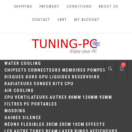
Skip
SHIPPING
PAYEMENT
CONDITIONS
ABOUT US
to
content
CONTACT
CART
MY ACCOUNT
TUNING-PC
Perfect Games
WATER COOLING
0
CHIPSETS
CONNECTEURS
MEMOIRES
POMPES
DISQUES DURS
GPU
LIQUIDES
RESERVOIRS
RADIATEURS
SONDES
KITS
CPU
AIR COOLING
CPU
VENTILATEURS
AUTRES
80MM
120MM
92MM
FILTRES
PC PORTABLES
MODDING
GAINES
SILENCE
NÉONS
FLEXIBLES
30CM
20CM
10CM
EFFECTS
LED
AUTRE
TUBES
BEAM
LASER
RINGS
AFFICHEURS