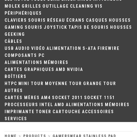
MOLEX
GRILLES
OUTILLAGE
CLEANING
VIS
PÉRIPHÉRIQUES
CLAVIERS
SOURIS
RÉSEAU
ÉCRANS
CASQUES
HOUSSES
GAMING
SOURIS
JOYSTICK
TAPIS DE SOURIS
HOUSSES
GEEKING
CÂBLES
USB
AUDIO
VIDÉO
ALIMENTATION
S-ATA
FIREWIRE
COMPOSANTS PC
ALIMENTATIONS
MÉMOIRES
CARTES GRAPHIQUES
AMD
NVIDIA
BOÎTIERS
HTPC
MINI TOUR
MOYENNE TOUR
GRANDE TOUR
AUTRES
CARTES MÈRES
AM4
SOCKET 2011
SOCKET 1151
PROCESSEURS
INTEL
AMD
ALIMENTATIONS
MÉMOIRES
IMPRIMANTE
TONER
CARTOUCHE
ACCESSOIRES
SERVICES
HOME
PRODUCTS
GAMERSWEAR STAINLESS PAD