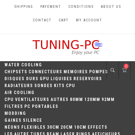
Skip
SHIPPING
PAYEMENT
CONDITIONS
ABOUT US
to
content
CONTACT
CART
MY ACCOUNT
TUNING-PC
Perfect Games
WATER COOLING
0
CHIPSETS
CONNECTEURS
MEMOIRES
POMPES
DISQUES DURS
GPU
LIQUIDES
RESERVOIRS
RADIATEURS
SONDES
KITS
CPU
AIR COOLING
CPU
VENTILATEURS
AUTRES
80MM
120MM
92MM
FILTRES
PC PORTABLES
MODDING
GAINES
SILENCE
NÉONS
FLEXIBLES
30CM
20CM
10CM
EFFECTS
LED
AUTRE
TUBES
BEAM
LASER
RINGS
AFFICHEURS