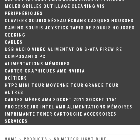
MOLEX
GRILLES
OUTILLAGE
CLEANING
VIS
PÉRIPHÉRIQUES
CLAVIERS
SOURIS
RÉSEAU
ÉCRANS
CASQUES
HOUSSES
GAMING
SOURIS
JOYSTICK
TAPIS DE SOURIS
HOUSSES
GEEKING
CÂBLES
USB
AUDIO
VIDÉO
ALIMENTATION
S-ATA
FIREWIRE
COMPOSANTS PC
ALIMENTATIONS
MÉMOIRES
CARTES GRAPHIQUES
AMD
NVIDIA
BOÎTIERS
HTPC
MINI TOUR
MOYENNE TOUR
GRANDE TOUR
AUTRES
CARTES MÈRES
AM4
SOCKET 2011
SOCKET 1151
PROCESSEURS
INTEL
AMD
ALIMENTATIONS
MÉMOIRES
IMPRIMANTE
TONER
CARTOUCHE
ACCESSOIRES
SERVICES
HOME
PRODUCTS
SB METEOR LIGHT BLUE