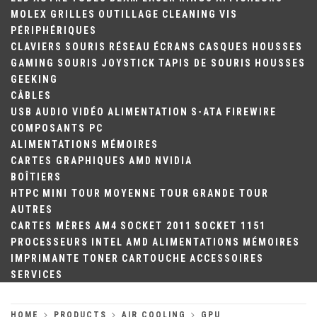
MOLEX
GRILLES
OUTILLAGE
CLEANING
VIS
PÉRIPHÉRIQUES
CLAVIERS
SOURIS
RÉSEAU
ÉCRANS
CASQUES
HOUSSES
GAMING
SOURIS
JOYSTICK
TAPIS DE SOURIS
HOUSSES
GEEKING
CÂBLES
USB
AUDIO
VIDÉO
ALIMENTATION
S-ATA
FIREWIRE
COMPOSANTS PC
ALIMENTATIONS
MÉMOIRES
CARTES GRAPHIQUES
AMD
NVIDIA
BOÎTIERS
HTPC
MINI TOUR
MOYENNE TOUR
GRANDE TOUR
AUTRES
CARTES MÈRES
AM4
SOCKET 2011
SOCKET 1151
PROCESSEURS
INTEL
AMD
ALIMENTATIONS
MÉMOIRES
IMPRIMANTE
TONER
CARTOUCHE
ACCESSOIRES
SERVICES
HOME
PRODUCTS
AIR COOLING
GPU