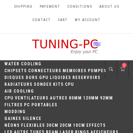
Skip
SHIPPING
PAYEMENT
CONDITIONS
ABOUT US
to
content
CONTACT
CART
MY ACCOUNT
TUNING-PC
Perfect Games
WATER COOLING
0
CHIPSETS
CONNECTEURS
MEMOIRES
POMPES
DISQUES DURS
GPU
LIQUIDES
RESERVOIRS
RADIATEURS
SONDES
KITS
CPU
AIR COOLING
CPU
VENTILATEURS
AUTRES
80MM
120MM
92MM
FILTRES
PC PORTABLES
MODDING
GAINES
SILENCE
NÉONS
FLEXIBLES
30CM
20CM
10CM
EFFECTS
LED
AUTRE
TUBES
BEAM
LASER
RINGS
AFFICHEURS